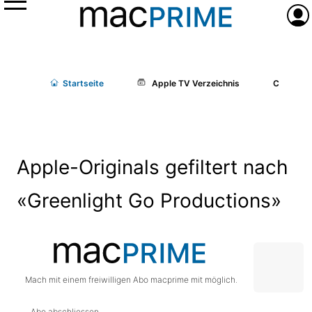
Menü
Anme
Start
seite
Apple TV Verzeichnis
Cast/Cr
Apple-Originals gefiltert nach
«Greenlight Go Productions»
Mach mit einem freiwilligen Abo macprime mit möglich.
Abo abschliessen