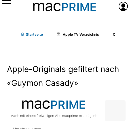
Menü
Anme
Start
seite
Apple TV Verzeichnis
Cast/Cr
Apple-Originals gefiltert nach
«Guymon Casady»
Mach mit einem freiwilligen Abo macprime mit möglich.
Abo abschliessen