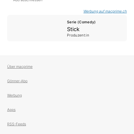
Werbung auf macprime.ch
Serie (Comedy)
Stick
Produzent:in
Über macprime
Gönner-Abo
Werbung
Apps
RSS-Feeds