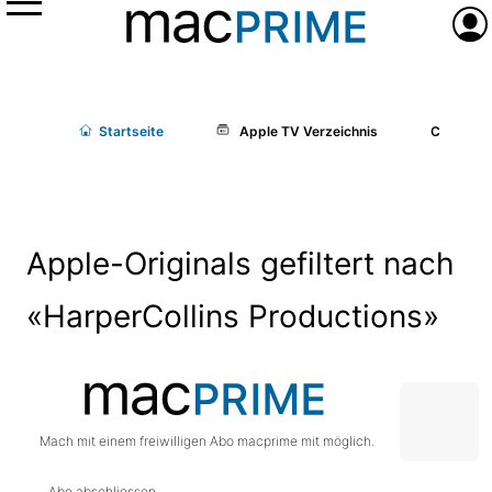
Menü
Anme
Start
seite
Apple TV Verzeichnis
Cast/Cr
Apple-Originals gefiltert nach
«HarperCollins Productions»
Mach mit einem freiwilligen Abo macprime mit möglich.
Abo abschliessen