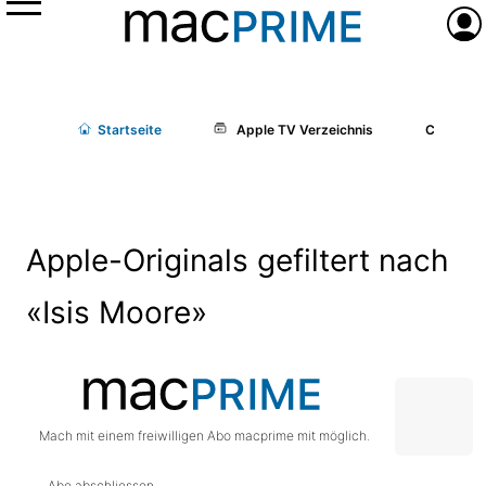
Menü
Anme
Start
seite
Apple TV Verzeichnis
Cast/Cr
Apple-Originals gefiltert nach
«Isis Moore»
Mach mit einem freiwilligen Abo macprime mit möglich.
Abo abschliessen