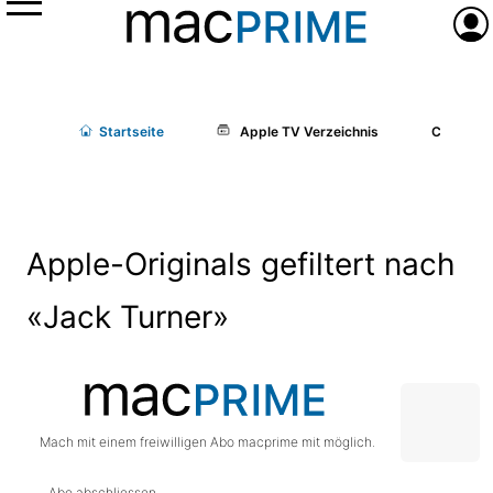
Menü
Anme
Start
seite
Apple TV Verzeichnis
Cast/Cr
Apple-Originals gefiltert nach
«Jack Turner»
Mach mit einem freiwilligen Abo macprime mit möglich.
Abo abschliessen