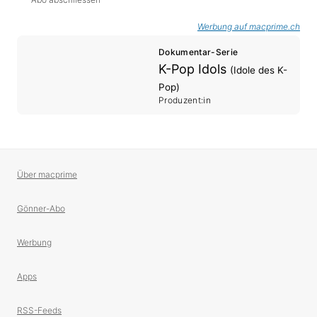
Werbung auf macprime.ch
Dokumentar-Serie
K-Pop Idols
(Idole des K-
Pop)
Produzent:in
Über macprime
Gönner-Abo
Werbung
Apps
RSS-Feeds