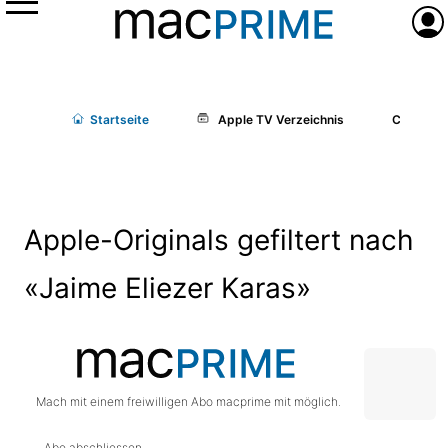
Menü
Anme
Start
seite
Apple TV Verzeichnis
Cast/Cr
Apple-Originals gefiltert nach
«Jaime Eliezer Karas»
Mach mit einem freiwilligen Abo macprime mit möglich.
Abo abschliessen