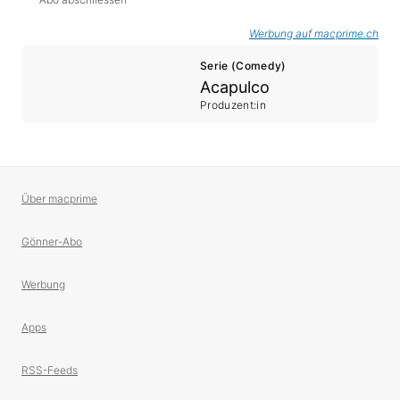
Werbung auf macprime.ch
Serie (Comedy)
Acapulco
Produzent:in
Über macprime
Gönner-Abo
Werbung
Apps
RSS-Feeds