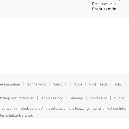
Regisseur:in
Produzent:in
er macprime
Gönner-Abo
Werbung
Apps
RSS-Feeds
Jobs
tzungsbestimmungen
Apple History
Sitemap
Impressum
Suche
r verwenden Cookies und Analysetools, um die Nutzungsfreundlichkeit der Interne
tenschutzerklärung).