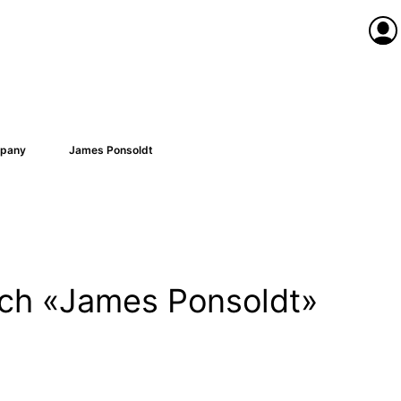
Anme
pany
James Ponsoldt
nach «James Ponsoldt»