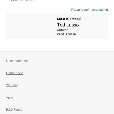
Werbung auf macprime.ch
Serie (Comedy)
Ted Lasso
Autor:in
Produzent:in
Über macprime
Gönner-Abo
Werbung
Apps
RSS-Feeds