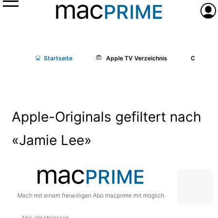
Menü
Anme
Start
seite
Apple TV Verzeichnis
Cast/Cr
Apple-Originals gefiltert nach
«Jamie Lee»
Mach mit einem freiwilligen Abo macprime mit möglich.
Abo abschliessen