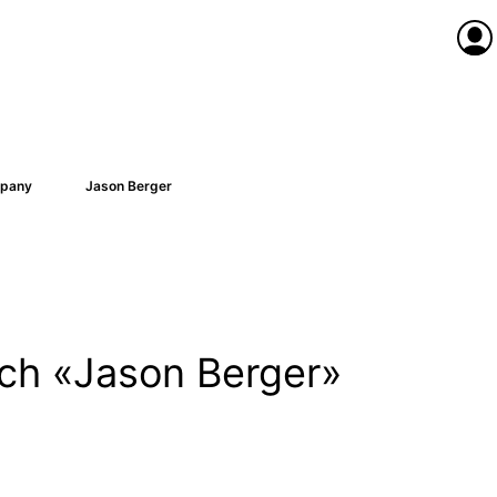
Anme
pany
Jason Berger
ach «Jason Berger»