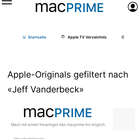
Menü
Anme
Start
seite
Apple TV Verzeichnis
Cast/Cr
Apple-Originals gefiltert nach
«Jeff Vanderbeck»
Mach mit einem freiwilligen Abo macprime mit möglich.
Abo abschliessen