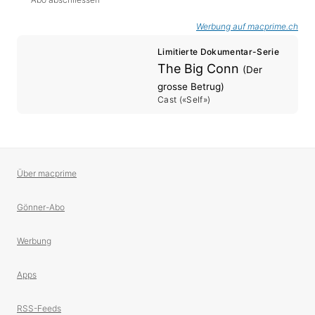
Werbung auf macprime.ch
Limitierte Dokumentar-Serie
The Big Conn
(Der
grosse Betrug)
Cast («Self»)
Über macprime
Gönner-Abo
Werbung
Apps
RSS-Feeds