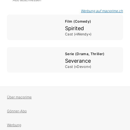
Werbung auf macprime.ch
Film (Comedy)
Spirited
Cast («Wendy»)
Serie (Drama, Thriller)
Severance
Cast («Devon»)
Über macprime
Gönner-Abo
Werbung