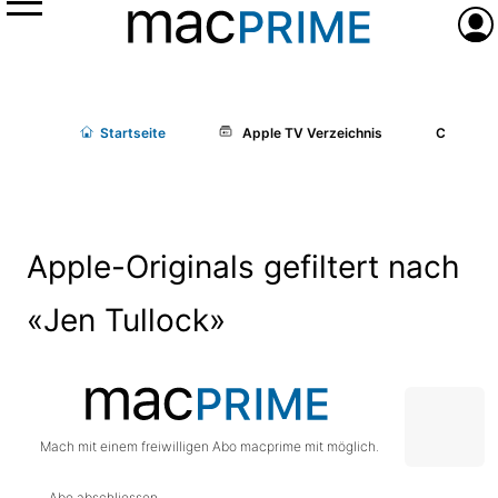
Menü
Anme
Start
seite
Apple TV Verzeichnis
Cast/Cr
Apple-Originals gefiltert nach
«Jen Tullock»
Mach mit einem freiwilligen Abo macprime mit möglich.
Abo abschliessen