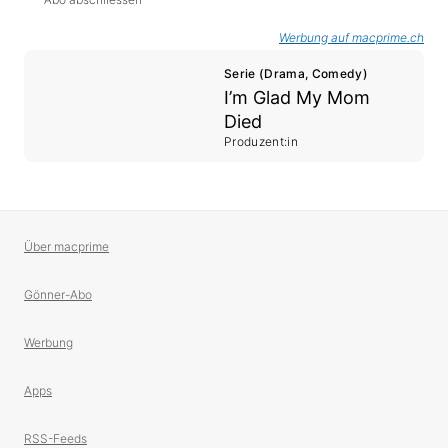
Werbung auf macprime.ch
Serie (Drama, Comedy)
I’m Glad My Mom
Died
Produzent:in
Über macprime
Gönner-Abo
Werbung
Apps
RSS-Feeds