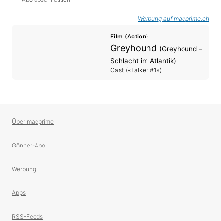
Werbung auf macprime.ch
Film (Action)
Greyhound
(Greyhound –
Schlacht im Atlantik)
Cast («Talker #1»)
Über macprime
Gönner-Abo
Werbung
Apps
RSS-Feeds