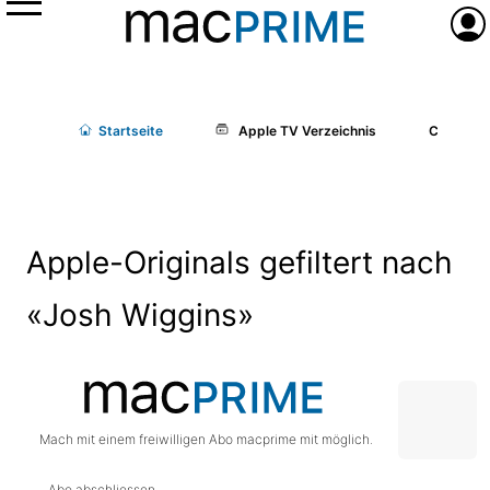
Menü
Anme
Start
seite
Apple TV Verzeichnis
Cast/Cr
Apple-Originals gefiltert nach
«Josh Wiggins»
Mach mit einem freiwilligen Abo macprime mit möglich.
Abo abschliessen