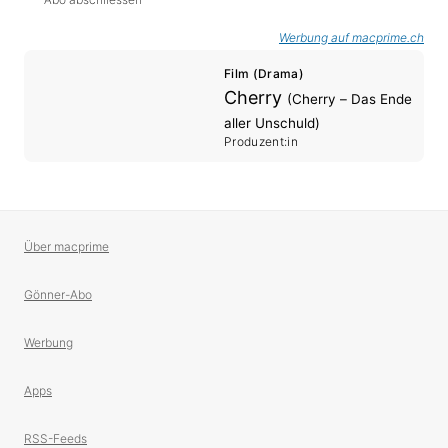
Werbung auf macprime.ch
Film (Drama)
Cherry
(Cherry – Das Ende
aller Unschuld)
Produzent:in
Über macprime
Gönner-Abo
Werbung
Apps
RSS-Feeds