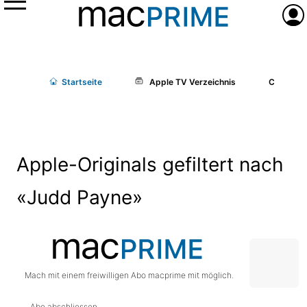
Menü
Anme
Start
seite
Apple TV Verzeichnis
Cast/Cr
Apple-Originals gefiltert nach
«Judd Payne»
Mach mit einem freiwilligen Abo macprime mit möglich.
Abo abschliessen