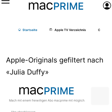
Menü
Anme
Start
seite
Apple TV Verzeichnis
Cast/Cr
Apple-Originals gefiltert nach
«Julia Duffy»
Mach mit einem freiwilligen Abo macprime mit möglich.
Abo abschliessen