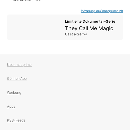
Werbung auf macprime.ch
Limitierte Dokumentar-Serie
They Call Me Magic
Cast («Self»)
Über macprime
Gönner-Abo
Werbung
Apps
RSS-Feeds