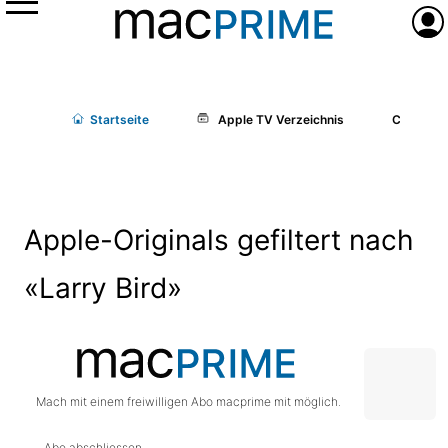
Menü
Anme
Start
seite
Apple TV Verzeichnis
Cast/Cr
Apple-Originals gefiltert nach
«Larry Bird»
Mach mit einem freiwilligen Abo macprime mit möglich.
Abo abschliessen