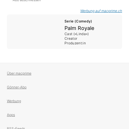
Werbung auf macprime.ch
Serie (Comedy)
Palm Royale
Cast («Linda»)
Creator
Produzent:in
Über macprime
Gönner-Abo
Werbung
Apps
RSS-Feeds