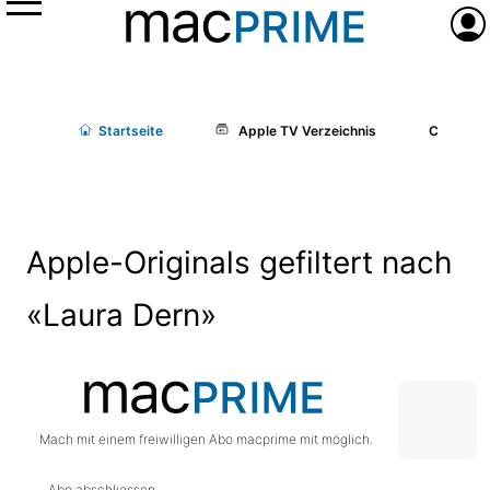
Menü
Anme
Start
seite
Apple TV Verzeichnis
Cast/Cr
Apple-Originals gefiltert nach
«Laura Dern»
Mach mit einem freiwilligen Abo macprime mit möglich.
Abo abschliessen