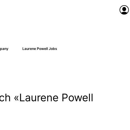
Anme
pany
Laurene Powell Jobs
ach «Laurene Powell