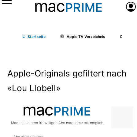
Menü
Anme
Start
seite
Apple TV Verzeichnis
Cast/Cr
Apple-Originals gefiltert nach
«Lou Llobell»
Mach mit einem freiwilligen Abo macprime mit möglich.
Abo abschliessen