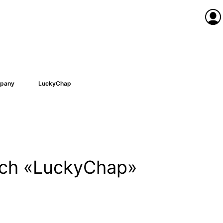
Anme
pany
LuckyChap
nach «LuckyChap»