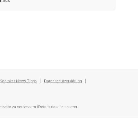
shaus
Kontakt / News-Tipps
Datenschutzerklärung
tseite zu verbessern (Details dazu in unserer
10.5
Copyright © 2026
Trägerverein melamedia