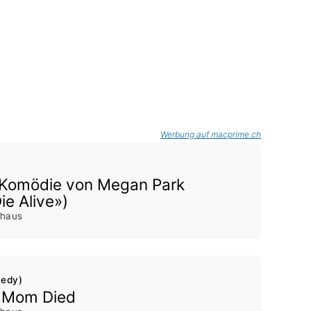
Werbung auf macprime.ch
Komödie von Megan Park
ie Alive»)
shaus
medy)
y Mom Died