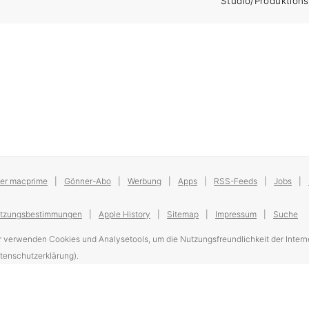
Studio/Produktion
er macprime
Gönner-Abo
Werbung
Apps
RSS-Feeds
Jobs
tzungsbestimmungen
Apple History
Sitemap
Impressum
Suche
r verwenden Cookies und Analysetools, um die Nutzungsfreundlichkeit der Interne
tenschutzerklärung).
de with ❤️ on macOS and iPadOS in the swiss mountains 🇨🇭🏔
macprime v