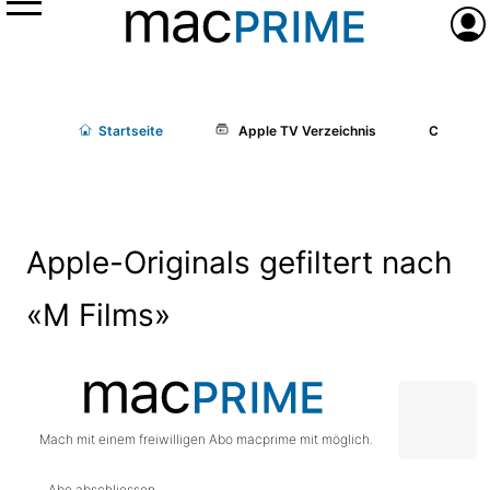
Menü
Anme
Start
seite
Apple TV Verzeichnis
Cast/Cr
Apple-Originals gefiltert nach
«M Films»
Mach mit einem freiwilligen Abo macprime mit möglich.
Abo abschliessen