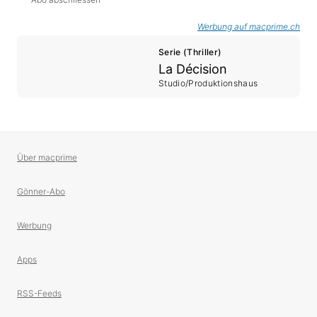
Werbung auf macprime.ch
Serie (Thriller)
La Décision
Studio/Produktionshaus
Über macprime
Gönner-Abo
Werbung
Apps
RSS-Feeds