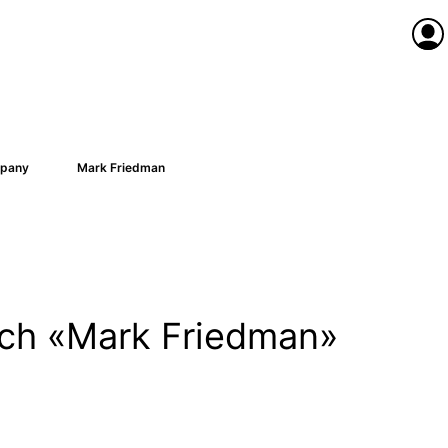
Anme
pany
Mark Friedman
nach «Mark Friedman»