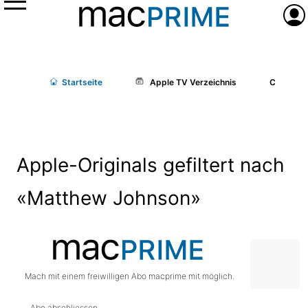
Menü
Anme
Start
seite
Apple TV Verzeichnis
Cast/Cr
Apple-Originals gefiltert nach
«Matthew Johnson»
Mach mit einem freiwilligen Abo macprime mit möglich.
Abo abschliessen