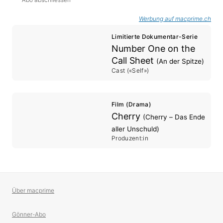
Werbung auf macprime.ch
Limitierte Dokumentar-Serie
Number One on the
Call Sheet
(An der Spitze)
Cast («Self»)
Film (Drama)
Cherry
(Cherry – Das Ende
aller Unschuld)
Produzent:in
Über macprime
Gönner-Abo