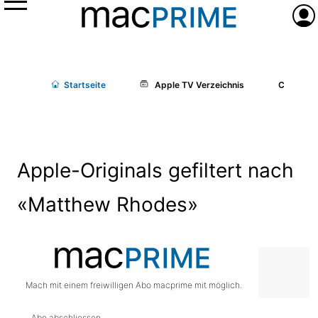
Menü
Anme
Start
seite
Apple TV Verzeichnis
Cast/Cr
Apple-Originals gefiltert nach
«Matthew Rhodes»
Mach mit einem freiwilligen Abo macprime mit möglich.
Abo abschliessen