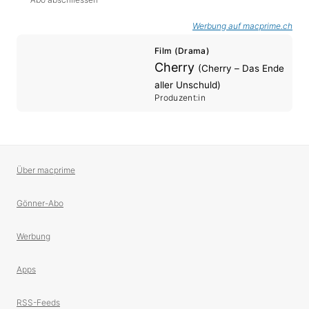
Werbung auf macprime.ch
Film (Drama)
Cherry
(Cherry – Das Ende
aller Unschuld)
Produzent:in
Über macprime
Gönner-Abo
Werbung
Apps
RSS-Feeds