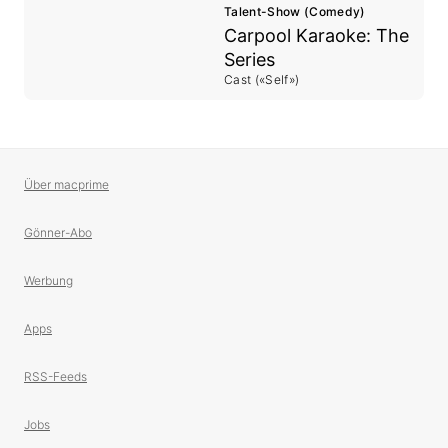
Talent-Show (Comedy)
Carpool Karaoke: The
Series
Cast («Self»)
Über macprime
Gönner-Abo
Werbung
Apps
RSS-Feeds
Jobs