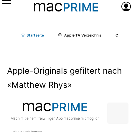
Menü
Anme
Start
seite
Apple TV Verzeichnis
Cast/Cr
Apple-Originals gefiltert nach
«Matthew Rhys»
Mach mit einem freiwilligen Abo macprime mit möglich.
Abo abschliessen