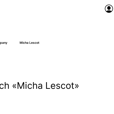
Anme
pany
Micha Lescot
nach «Micha Lescot»