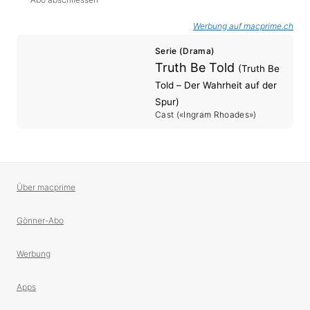
Werbung auf macprime.ch
Serie (Drama)
Truth Be Told
(Truth Be
Told – Der Wahrheit auf der
Spur)
Cast («Ingram Rhoades»)
Über macprime
Gönner-Abo
Werbung
Apps