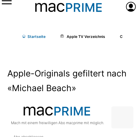
Menü
Anme
Start
seite
Apple TV Verzeichnis
Cast/Cr
Apple-Originals gefiltert nach
«Michael Beach»
Mach mit einem freiwilligen Abo macprime mit möglich.
Abo abschliessen