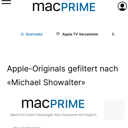
Menü
Anme
Start
seite
Apple TV Verzeichnis
Cast/Cr
Apple-Originals gefiltert nach
«Michael Showalter»
Mach mit einem freiwilligen Abo macprime mit möglich.
Abo abschliessen