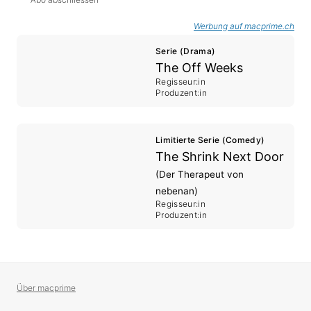
Werbung auf macprime.ch
Serie (Drama)
The Off Weeks
Regisseur:in
Produzent:in
Limitierte Serie (Comedy)
The Shrink Next Door
(Der Therapeut von
nebenan)
Regisseur:in
Produzent:in
Über macprime