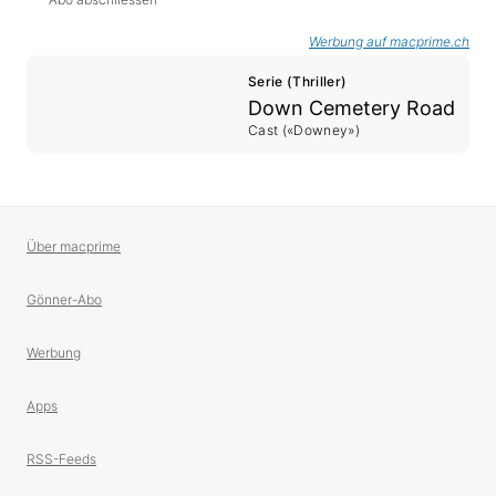
Werbung auf macprime.ch
Serie (Thriller)
Down Cemetery Road
Cast («Downey»)
Über macprime
Gönner-Abo
Werbung
Apps
RSS-Feeds