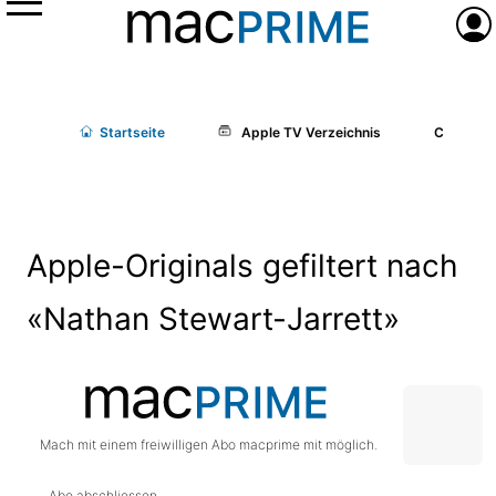
Menü
Anme
Start
seite
Apple TV Verzeichnis
Cast/Cr
Apple-Originals gefiltert nach
«Nathan Stewart-Jarrett»
Mach mit einem freiwilligen Abo macprime mit möglich.
Abo abschliessen