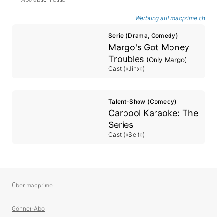
Werbung auf macprime.ch
Serie (Drama, Comedy)
Margo's Got Money
Troubles
(Only Margo)
Cast («Jinx»)
Talent-Show (Comedy)
Carpool Karaoke: The
Series
Cast («Self»)
Über macprime
Gönner-Abo