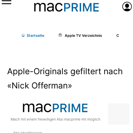
Menü
Anme
Start
seite
Apple TV Verzeichnis
Cast/Cr
Apple-Originals gefiltert nach
«Nick Offerman»
Mach mit einem freiwilligen Abo macprime mit möglich.
Abo abschliessen