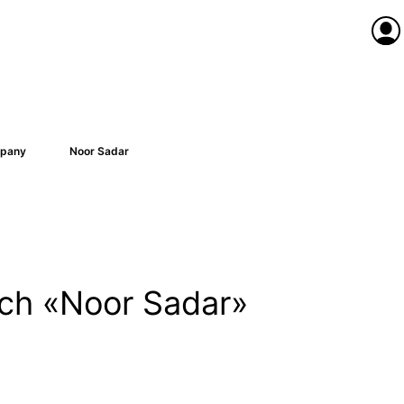
Anme
pany
Noor Sadar
nach «Noor Sadar»