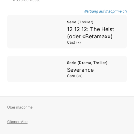
Werbung auf macprime.ch
Serie (Thriller)
12 12 12: The Heist
(oder «Betamax»)
Cast («»)
Serie (Drama, Thriller)
Severance
Cast («»)
Über macprime
Gönner-Abo