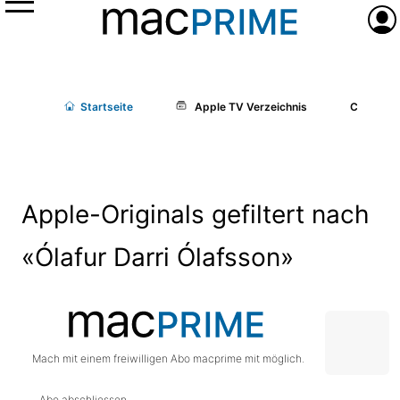
Menü
Anme
Start
seite
Apple TV Verzeichnis
Cast/Cr
Apple-Originals gefiltert nach
«Ólafur Darri Ólafsson»
Mach mit einem freiwilligen Abo macprime mit möglich.
Abo abschliessen