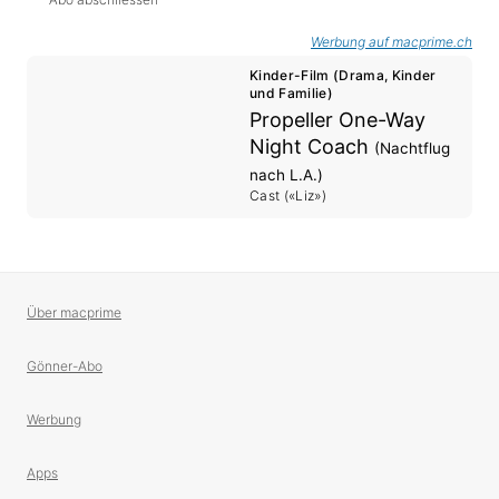
Werbung auf macprime.ch
Kinder-Film (Drama, Kinder
und Familie)
Propeller One-Way
Night Coach
(Nachtflug
nach L.A.)
Cast («Liz»)
Über macprime
Gönner-Abo
Werbung
Apps