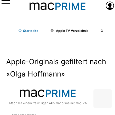
Menü
Anme
Start
seite
Apple TV Verzeichnis
Cast/Cr
Apple-Originals gefiltert nach
«Olga Hoffmann»
Mach mit einem freiwilligen Abo macprime mit möglich.
Abo abschliessen