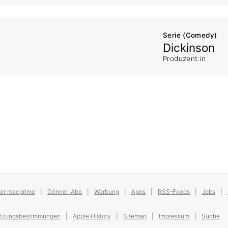
Serie (Comedy)
Dickinson
Produzent:in
er macprime
Gönner-Abo
Werbung
Apps
RSS-Feeds
Jobs
tzungsbestimmungen
Apple History
Sitemap
Impressum
Suche