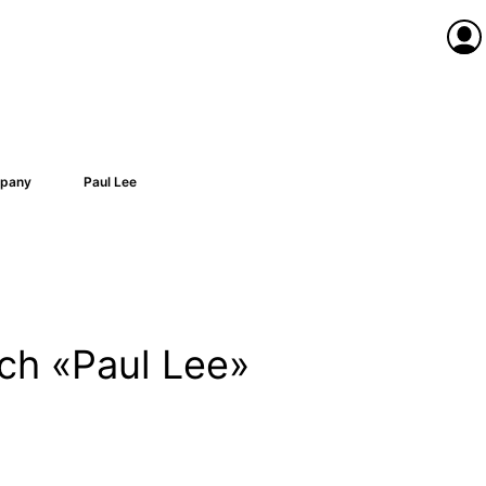
Anme
pany
Paul Lee
ach «Paul Lee»