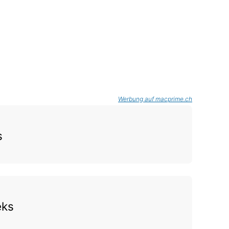
Werbung auf macprime.ch
s
eks