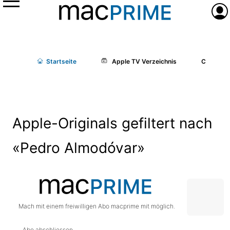
Menü
Anme
Start
seite
Apple TV Verzeichnis
Cast/Cr
Apple-Originals gefiltert nach
«Pedro Almodóvar»
Mach mit einem freiwilligen Abo macprime mit möglich.
Abo abschliessen