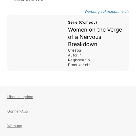
Werbung auf macprime.ch
Serie (Comedy)
Women on the Verge
of a Nervous
Breakdown
Creator
Autor:in
Regisseur:in
Produzent:in
Über macprime
Gönner-Abo
Werbung