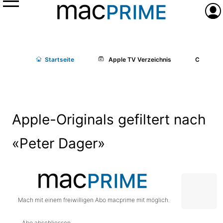
Menü
Anme
Start
seite
Apple TV Verzeichnis
Cast/Cr
Apple-Originals gefiltert nach
«Peter Dager»
Mach mit einem freiwilligen Abo macprime mit möglich.
Abo abschliessen