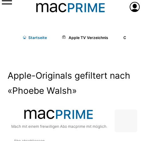
Menü
Anme
Start
seite
Apple TV Verzeichnis
Cast/Cr
Apple-Originals gefiltert nach
«Phoebe Walsh»
Mach mit einem freiwilligen Abo macprime mit möglich.
Abo abschliessen