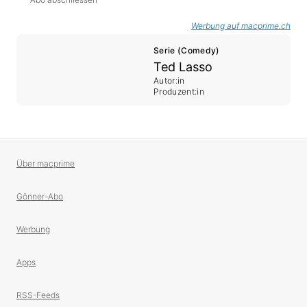
Werbung auf macprime.ch
Serie (Comedy)
Ted Lasso
Autor:in
Produzent:in
Über macprime
Gönner-Abo
Werbung
Apps
RSS-Feeds