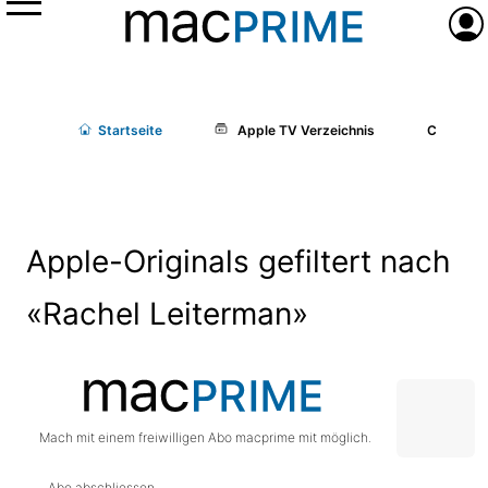
Menü
Anme
Start
seite
Apple TV Verzeichnis
Cast/Cr
Apple-Originals gefiltert nach
«Rachel Leiterman»
Mach mit einem freiwilligen Abo macprime mit möglich.
Abo abschliessen