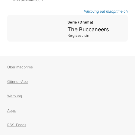
Werbung auf macprime.ch
Serie (Drama)
The Buccaneers
Regisseur:in
Über macprime
Gönner-Abo
Werbung
Apps
RSS-Feeds