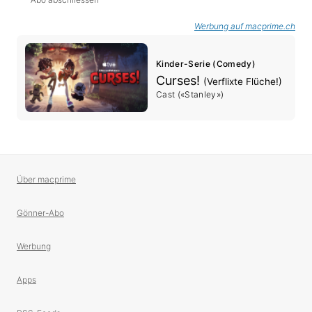
Werbung auf macprime.ch
Kinder-Serie (Comedy)
Curses!
(Verflixte Flüche!)
Cast («Stanley»)
Über macprime
Gönner-Abo
Werbung
Apps