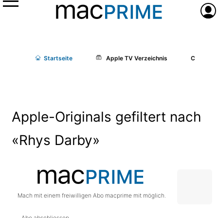
Menü
Anme
Start
seite
Apple TV Verzeichnis
Cast/Cr
Apple-Originals gefiltert nach
«Rhys Darby»
Mach mit einem freiwilligen Abo macprime mit möglich.
Abo abschliessen