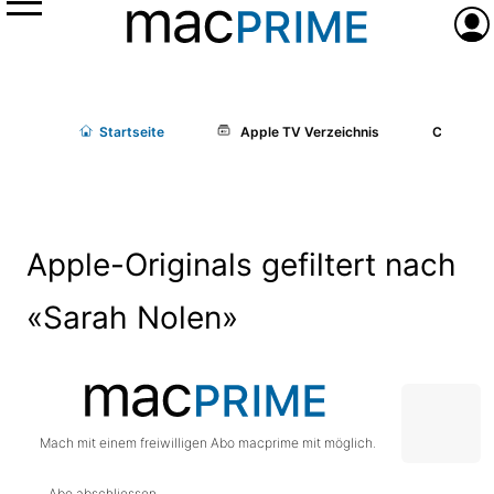
Menü
Anme
Start
seite
Apple TV Verzeichnis
Cast/Cr
Apple-Originals gefiltert nach
«Sarah Nolen»
Mach mit einem freiwilligen Abo macprime mit möglich.
Abo abschliessen