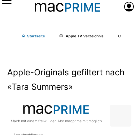
Menü
Anme
Start
seite
Apple TV Verzeichnis
Cast/Cr
Apple-Originals gefiltert nach
«Tara Summers»
Mach mit einem freiwilligen Abo macprime mit möglich.
Abo abschliessen