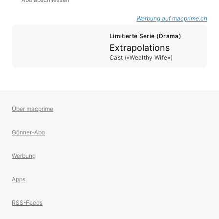
Werbung auf macprime.ch
Limitierte Serie (Drama)
Extrapolations
Cast («Wealthy Wife»)
Über macprime
Gönner-Abo
Werbung
Apps
RSS-Feeds