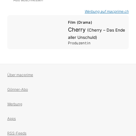
Werbung auf macprime.ch
Film (Drama)
Cherry
(Cherry – Das Ende
aller Unschuld)
Produzent:in
Über macprime
Gönner-Abo
Werbung
Apps
RSS-Feeds