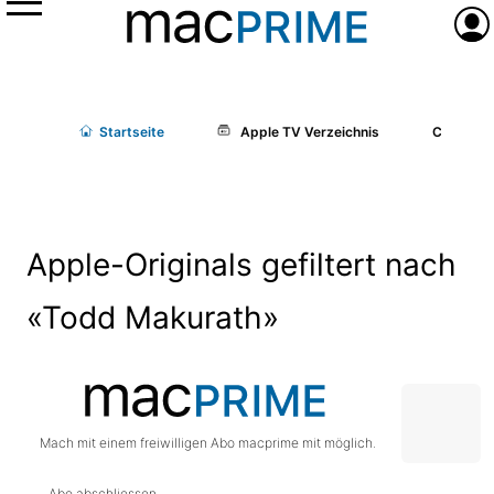
Menü
Anme
Start
seite
Apple TV Verzeichnis
Cast/Cr
Apple-Originals gefiltert nach
«Todd Makurath»
Mach mit einem freiwilligen Abo macprime mit möglich.
Abo abschliessen