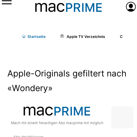
Menü
Anme
Start
seite
Apple TV Verzeichnis
Cast/Cr
Apple-Originals gefiltert nach
«Wondery»
Mach mit einem freiwilligen Abo macprime mit möglich.
Abo abschliessen