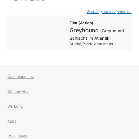
Werbung auf macprime.ch
Film (Action)
Greyhound
(Greyhound –
Schlacht im Atlantik)
Studio/Produktionshaus
Über macprime
Gönner-Abo
Werbung
Apps
RSS-Feeds