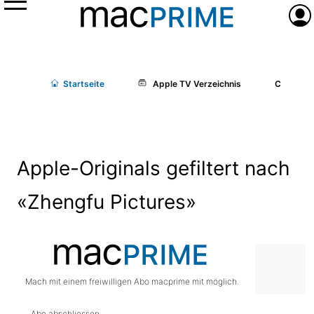
Menü
Anme
Start
seite
Apple TV Verzeichnis
Cast/Cr
Apple-Originals gefiltert nach
«Zhengfu Pictures»
Mach mit einem freiwilligen Abo macprime mit möglich.
Abo abschliessen