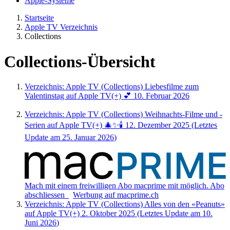
Apple-Systeme
Start
seite
Apple TV Verzeichnis
Collections
Collections-Übersicht
Verzeichnis: Apple TV (Collections)
Liebesfilme zum
Valentinstag auf Apple TV(+) 💕
10. Februar 2026
Verzeichnis: Apple TV (Collections)
Weihnachts-Filme und -
Serien auf Apple TV(+) 🎄✨🕯️
12. Dezember 2025
(Letztes
Update am
25. Januar 2026
)
Mach mit einem freiwilligen Abo macprime mit möglich.
Abo
abschliessen
Werbung auf macprime.ch
Verzeichnis: Apple TV (Collections)
Alles von den «Peanuts»
auf Apple TV(+)
2. Oktober 2025
(Letztes Update am
10.
Juni 2026
)