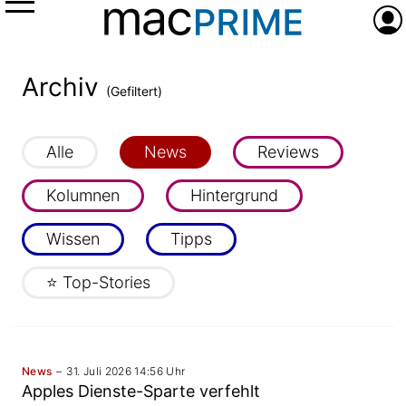
Menü
Anme
Archiv
(Gefiltert)
Alle
News
Reviews
Kolumnen
Hintergrund
Wissen
Tipps
⭐️ Top-Stories
News
31. Juli 2026 14:56 Uhr
Apples Dienste-Sparte verfehlt