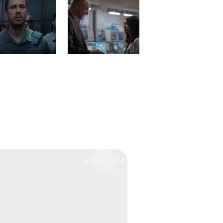
❌
Schliessen