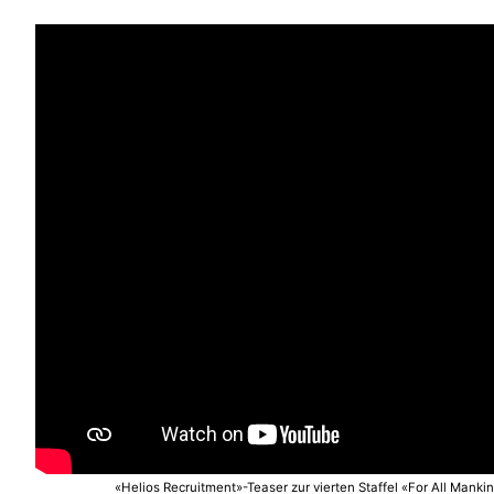
«Helios Recruitment»-Teaser zur vierten Staffel «For All Manki