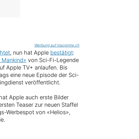
Werbung auf macprime.ch
htet
, nun hat Apple
bestätigt
:
l Mankind»
von Sci-Fi-Legende
f Apple TV+ anlaufen. Bis
itags eine neue Episode der Sci-
ngdienst veröffentlicht.
t Apple auch erste Bilder
ersten Teaser zur neuen Staffel
ungs-Werbespot von «Helios»,
ie.