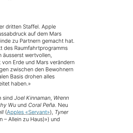
er dritten Staffel. Apple
ussabdruck auf dem Mars
einde zu Partnern gemacht hat.
nkt des Raumfahrtprogramms
 äusserst wertvollen,
ft von Erde und Mars verändern
ngen zwischen den Bewohnern
len Basis drohen alles
eitet haben.»
n sind
Joel Kinnaman
,
Wrenn
thy Wu
und
Coral Peña
. Neu
ll
(
Apples «Servant»
),
Tyner
 – Allein zu Haus)») und