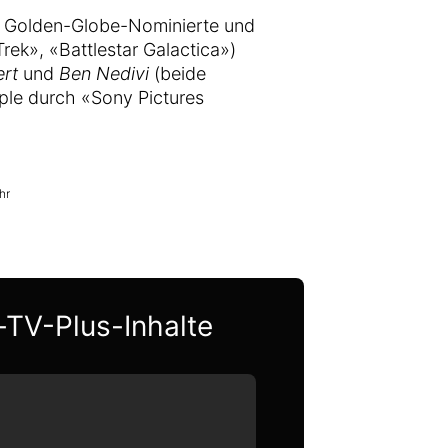
der Golden-Globe-Nominierte und
Trek», «Battlestar Galactica»)
rt
und
Ben Nedivi
(beide
pple durch «Sony Pictures
hr
-TV-Plus-Inhalte