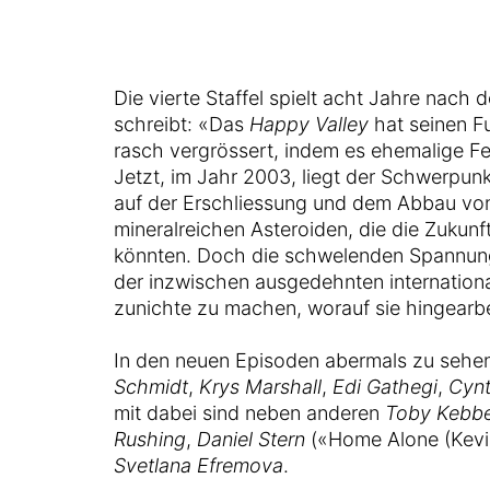
Die vierte Staffel spielt acht Jahre nach d
schreibt: «Das
Happy Valley
hat seinen F
rasch vergrössert, indem es ehemalige F
Jetzt, im Jahr 2003, liegt der Schwerpu
auf der Erschliessung und dem Abbau von
mineralreichen Asteroiden, die die Zukun
könnten. Doch die schwelenden Spannu
der inzwischen ausgedehnten internationa
zunichte zu machen, worauf sie hingearb
In den neuen Episoden abermals zu sehe
Schmidt
,
Krys Marshall
,
Edi Gathegi
,
Cyn
mit dabei sind neben anderen
Toby Kebbe
Rushing
,
Daniel Stern
(«Home Alone (Kevin
Svetlana Efremova
.