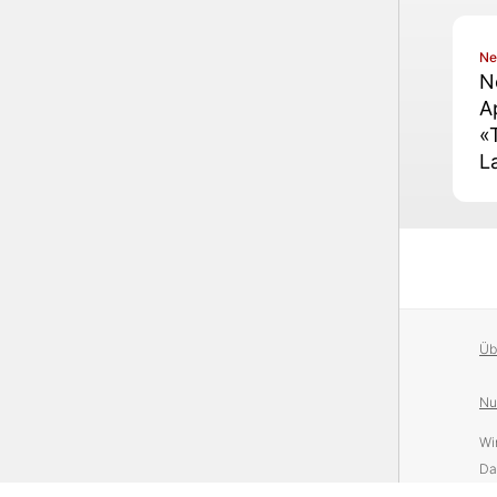
N
N
A
«
L
Üb
Nu
Wi
Da