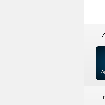
Z
A
I