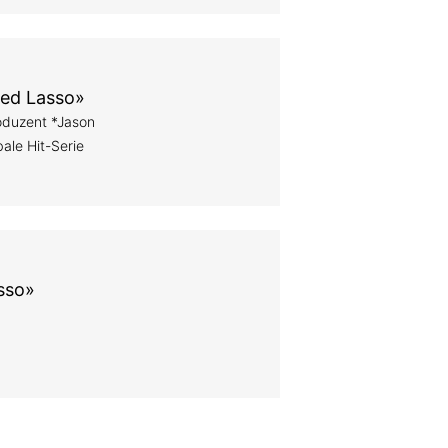
«Ted Lasso»
roduzent *Jason
bale Hit-Serie
asso»