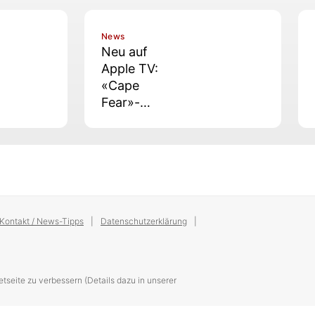
News
Neu auf
Apple TV:
«Cape
Fear»-
Finale und
neues
Peanuts-
Special
Kontakt / News-Tipps
Datenschutzerklärung
tseite zu verbessern (Details dazu in unserer