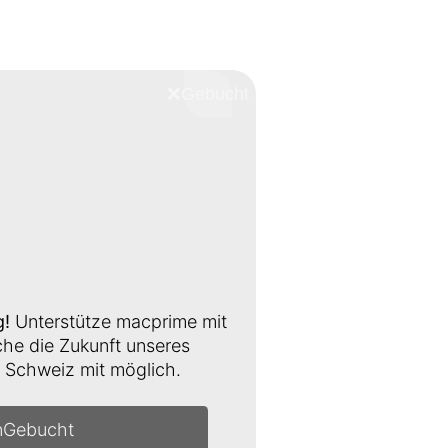
❌
Schliessen
g!
Unterstütze macprime mit
e die Zukunft unseres
Schweiz mit möglich.
n