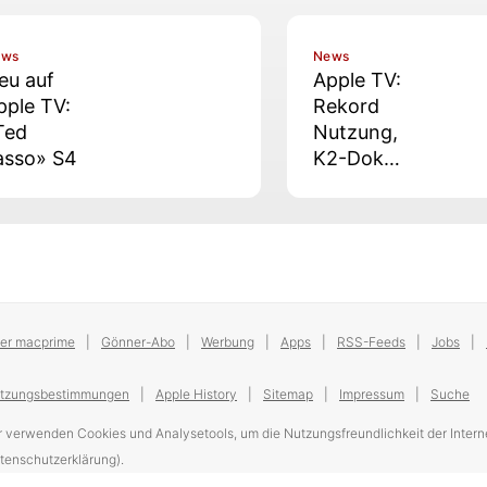
ews
News
eu auf
Apple TV:
pple TV:
Rekord
Ted
Nutzung,
asso» S4
K2-Doku
im
Oktober,
SDCC-
Panels
und mehr
er macprime
Gönner-Abo
Werbung
Apps
RSS-Feeds
Jobs
tzungsbestimmungen
Apple History
Sitemap
Impressum
Suche
r verwenden Cookies und Analysetools, um die Nutzungsfreundlichkeit der Interne
tenschutzerklärung).