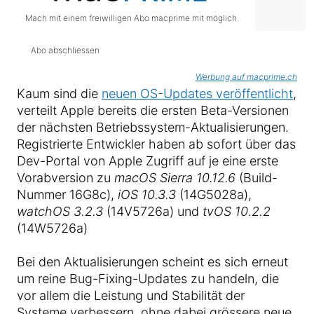
Mach mit einem freiwilligen Abo macprime mit möglich.
Abo abschliessen
Werbung auf macprime.ch
Kaum sind die
neuen OS-Updates veröffentlicht
,
verteilt Apple bereits die ersten Beta-Versionen
der nächsten Betriebssystem-Aktualisierungen.
Registrierte Entwickler haben ab sofort über das
Dev-Portal von Apple Zugriff auf je eine erste
Vorabversion zu
macOS Sierra 10.12.6
(Build-
Nummer 16G8c),
iOS 10.3.3
(14G5028a),
watchOS 3.2.3
(14V5726a) und
tvOS 10.2.2
(14W5726a)
Bei den Aktualisierungen scheint es sich erneut
um reine Bug-Fixing-Updates zu handeln, die
vor allem die Leistung und Stabilität der
Systeme verbessern, ohne dabei grössere neue