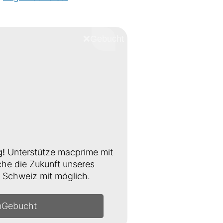
❌
Schliessen
g!
Unterstütze macprime mit
e die Zukunft unseres
Schweiz mit möglich.
n