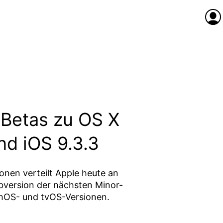
Anme
e Betas zu OS X
und iOS 9.3.3
nen verteilt Apple heute an
abversion der nächsten Minor-
chOS- und tvOS-Versionen.